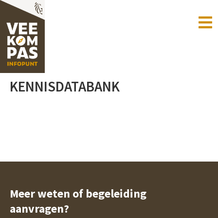
Ga
naar
de
inhoud
KENNISDATABANK
Meer weten of begeleiding
aanvragen?