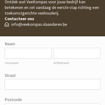
Ontdek wat VeeKompas voor jouw bedrijf kan
betekenen en zet vandaag de eerste stap richting een
toekomstgerichte veehouderij.
Contacteer ons
info@veekompas.vlaanderen.be
Blijf op de hoogte (via onze nieuwsbrief)
Contact
Naam
Voornaam
Achternaam
Voornaam
Achternaam
Straat
Postcode