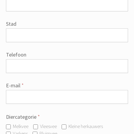
Stad
Telefoon
E-mail
*
Diercategorie
*
Melkvee
Vleesvee
Kleine herkauwers
Varkens
Pluimvee