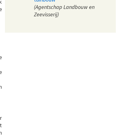
k
(Agentschap Landbouw en
e
Zeevisserij)
e
e
n
r
t
n