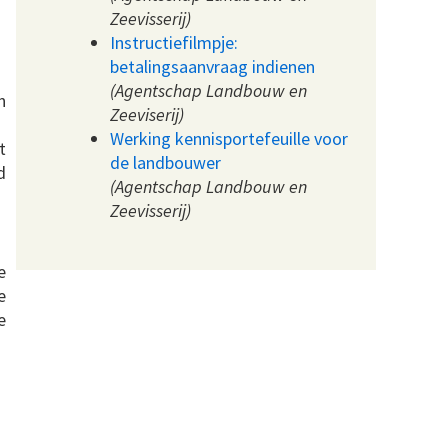
Zeevisserij)
Instructiefilmpje:
betalingsaanvraag indienen
(Agentschap Landbouw en
n
Zeeviserij)
Werking kennisportefeuille voor
t
de landbouwer
d
(Agentschap Landbouw en
Zeevisserij)
e
e
e