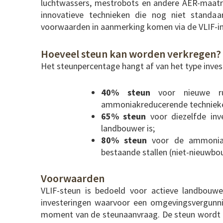
luchtwassers, mestrobots en andere AER-maatre
innovatieve technieken die nog niet standaa
voorwaarden in aanmerking komen via de VLIF-i
Hoeveel steun kan worden verkregen?
Het steunpercentage hangt af van het type inves
40% steun
voor nieuwe run
ammoniakreducerende techniek
65% steun
voor diezelfde inv
landbouwer is;
80% steun
voor de ammoniake
bestaande stallen (niet-nieuwbo
Voorwaarden
VLIF-steun is bedoeld voor actieve landbouw
investeringen waarvoor een omgevingsvergunnin
moment van de steunaanvraag. De steun wordt a