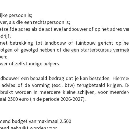
jke persoon is;
er, als die een rechtspersoon is;
etzelfde adres als de actieve landbouwer of op het adres va
drijf;
 met betrekking tot landbouw of tuinbouw gericht op he
volgen of gevolgd hebben of die een starterscursus vermel
ben;
er of zelfstandige helpers.
 landbouwer een bepaald bedrag dat je kan besteden. Hierme
dvies of de vorming (excl. btw) terugbetaald krijgen. D
bruikt worden in meerdere kleine schijven, voor meerder
al 2500 euro (in de periode 2026-2027).
omend budget van maximaal 2.500
itend gebruikt worden voor