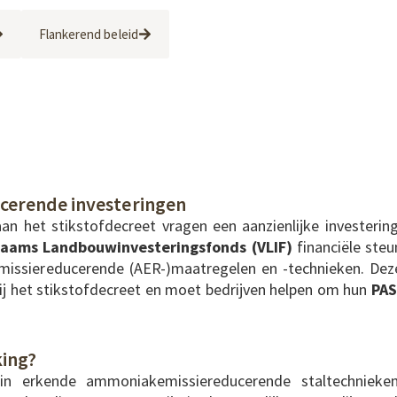
Flankerend beleid
cerende investeringen
n het stikstofdecreet vragen een aanzienlijke investering
laams Landbouwinvesteringsfonds (VLIF)
financiële steu
missiereducerende (AER-)maatregelen en -technieken. Dez
bij het stikstofdecreet en moet bedrijven helpen om hun
PAS
king?
in erkende ammoniakemissiereducerende staltechnieken