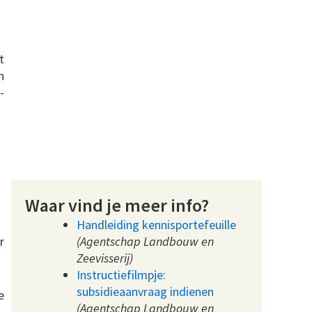
t
n
-
Waar vind je meer info?
Handleiding kennisportefeuille
r
(Agentschap Landbouw en
Zeevisserij)
Instructiefilmpje:
subsidieaanvraag indienen
e
(Agentschap Landbouw en