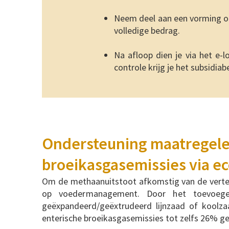
Neem deel aan een vorming of 
volledige bedrag.
Na afloop dien je via het e-l
controle krijg je het subsidiab
Ondersteuning maatregelen
broeikasgasemissies via e
Om de methaanuitstoot afkomstig van de verter
op voedermanagement. Door het toevoegen
geëxpandeerd/geëxtrudeerd lijnzaad of koolza
enterische broeikasgasemissies tot zelfs 26% 