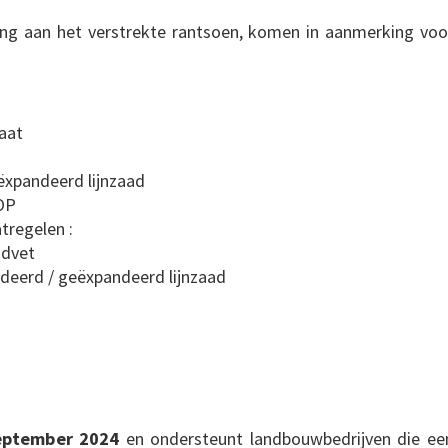
ng aan het verstrekte rantsoen, komen in aanmerking voo
aat
ëxpandeerd lijnzaad
OP
tregelen :
advet
deerd / geëxpandeerd lijnzaad
eptember 2024
en ondersteunt landbouwbedrijven die ee