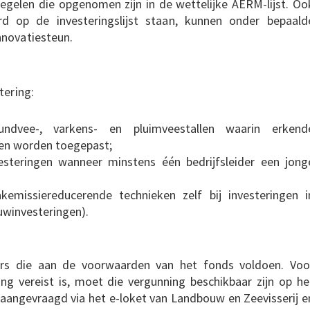
gelen die opgenomen zijn in de wettelijke AERM-lijst. Oo
rd op de investeringslijst staan, kunnen onder bepaald
nnovatiesteun.
tering:
dvee-, varkens- en pluimveestallen waarin erkend
en worden toegepast;
esteringen wanneer minstens één bedrijfsleider een jong
missiereducerende technieken zelf bij investeringen i
uwinvesteringen).
ers die aan de voorwaarden van het fonds voldoen. Voo
g vereist is, moet die vergunning beschikbaar zijn op he
angevraagd via het e-loket van Landbouw en Zeevisserij e